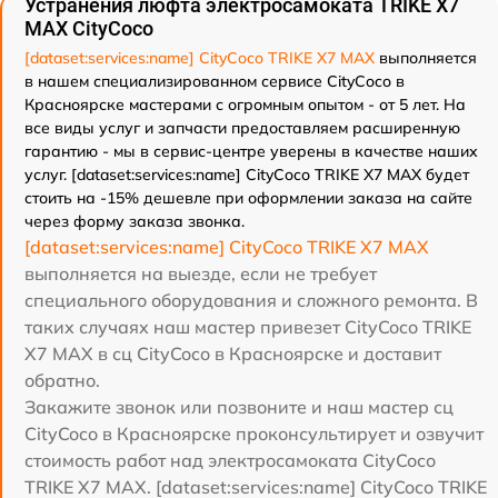
Устранения люфта электросамоката TRIKE X7
MAX CityCoco
[dataset:services:name] CityCoco TRIKE X7 MAX
выполняется
в нашем специализированном сервисе CityCoco в
Красноярске мастерами с огромным опытом - от 5 лет. На
все виды услуг и запчасти предоставляем расширенную
гарантию - мы в сервис-центре уверены в качестве наших
услуг. [dataset:services:name] CityCoco TRIKE X7 MAX будет
стоить на -15% дешевле при оформлении заказа на сайте
через форму заказа звонка.
[dataset:services:name] CityCoco TRIKE X7 MAX
выполняется на выезде, если не требует
специального оборудования и сложного ремонта. В
таких случаях наш мастер привезет CityCoco TRIKE
X7 MAX в сц CityCoco в Красноярске и доставит
обратно.
Закажите звонок или позвоните и наш мастер сц
CityCoco в Красноярске проконсультирует и озвучит
стоимость работ над электросамоката CityCoco
TRIKE X7 MAX. [dataset:services:name] CityCoco TRIKE